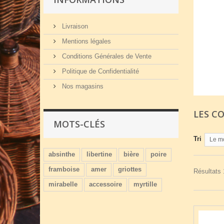
Livraison
Mentions légales
Conditions Générales de Vente
Politique de Confidentialité
Nos magasins
LES C
MOTS-CLÉS
Tri
Le m
absinthe
libertine
bière
poire
framboise
amer
griottes
Résultats 1
mirabelle
accessoire
myrtille