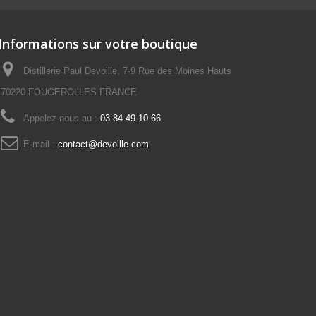
Informations sur votre boutique
Distillerie Paul Devoille, 7-9 Rue des Moines Hauts
70220 FOUGEROLLES FRANCE
Appelez-nous au :
03 84 49 10 66
E-mail :
contact@devoille.com