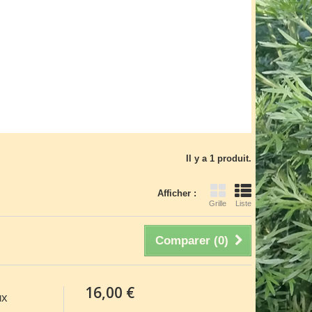
Il y a 1 produit.
Afficher :
Grille
Liste
Comparer (
0
)
16,00 €
ux