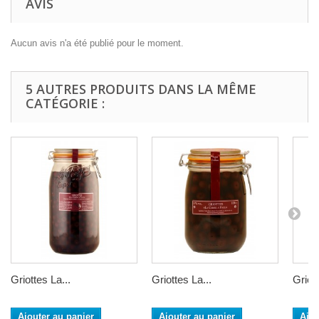
AVIS
Aucun avis n'a été publié pour le moment.
5 AUTRES PRODUITS DANS LA MÊME
CATÉGORIE :
Griottes La...
Griottes La...
Griott
Ajouter au panier
Ajouter au panier
Ajou