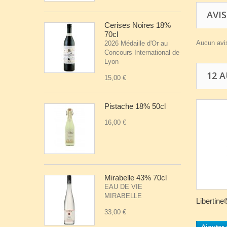
AVIS
Cerises Noires 18%
70cl
Aucun avis
2026 Médaille d'Or au
Concours International de
Lyon
12 
15,00 €
Pistache 18% 50cl
16,00 €
Mirabelle 43% 70cl
EAU DE VIE
MIRABELLE
Libertine®
33,00 €