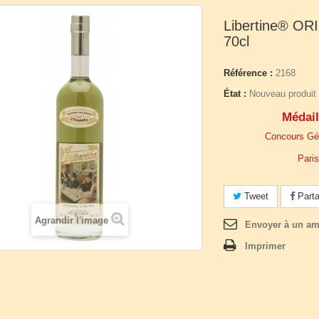
Libertine® O
70cl
Référence :
2168
État :
Nouveau produit
Médail
Concours Gén
Pari
Tweet
Parta
Agrandir l'image
Envoyer à un am
Imprimer