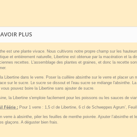
SAVOIR PLUS
the est une plante vivace. Nous cultivons notre propre champ sur les hauteur
ique et entièrement naturelle, Libertine est obtenue par la macération et la dis
iennes recettes. L'assemblage des plantes et graines, et donc la recette sont
mer.
la Libertine dans le verre. Poser la cuillère absinthe sur le verre et placer un
lace sur le sucre. Le sucre se dissout et l'eau sucre se mélange l'absinthe. La
vous pouvez boire la Libertine sans ajouter de sucre.
ine, la Libertine s'emploie facilement pour les poissons ou les sauces de via
il Féérie :
Pour 1 verre : 1,5 cl de Libertine, 6 cl de Schweppes Agrum’, Feui
 verre à absinthe, piler les feuilles de menthe poivrée. Ajouter l’absinthe e
s glaçons. A déguster bien frais.