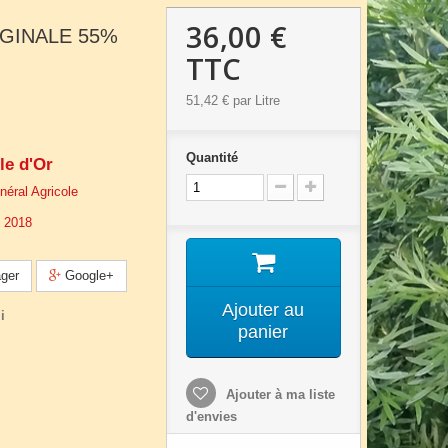
36,00 €
RIGINALE 55%
TTC
51,42 €
par Litre
Quantité
le d'Or
éral Agricole
s 2018
ger
Google+
Ajouter au
i
panier
Ajouter à ma liste
d'envies