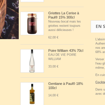
Griottes La Cerise à
Paul® 15% 300cl
Nouveau bocal mais les
EN 
griottes restent toujours
aussi délicieuses !
62,00 €
L'absin
Authent
nos anc
Poire William 43% 70cl
68% a
EAU DE VIE POIRE
WILLIAM
Verser 
l'eau g
33,00 €
même, 
En cuis
Cockta
Gentiane à Paul® 18%
100cl
Dans un
avec de
14,00 €